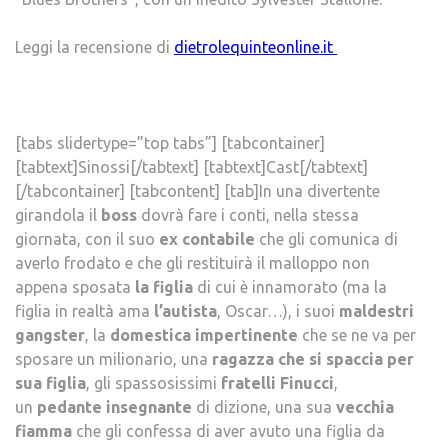
Leggi la recensione di
dietrolequinteonline.it
[tabs slidertype=”top tabs”] [tabcontainer]
[tabtext]Sinossi[/tabtext] [tabtext]Cast[/tabtext]
[/tabcontainer] [tabcontent] [tab]In una divertente
girandola il
boss
dovrà fare i conti, nella stessa
giornata, con il suo
ex contabile
che gli comunica di
averlo frodato e che gli restituirà il malloppo non
appena sposata
la figlia
di cui è innamorato (ma la
figlia in realtà ama
l’autista
, Oscar…), i suoi
maldestri
gangster
, la
domestica
impertinente
che se ne va per
sposare un milionario, una
ragazza che si spaccia per
sua figlia
, gli spassosissimi
fratelli Finucci
,
un
pedante insegnante
di dizione, una sua
vecchia
fiamma
che gli confessa di aver avuto una figlia da