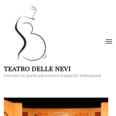
Passa
al
contenuto
(premi
invio)
TEATRO DELLE NEVI
Il mondo è un grande palcoscenico di pazzi (W. Shakespeare)