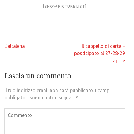
[SHOW PICTURE LIST]
Navigazione
L’altalena
Il cappello di carta –
articoli
posticipato al 27-28-29
aprile
Lascia un commento
Il tuo indirizzo email non sarà pubblicato.
I campi
obbligatori sono contrassegnati
*