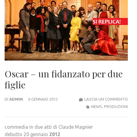
Oscar – un fidanzato per due
figlie
OSC
DI
ADMIN
6 GENNAIO 2012
LASCIA UN COMMENTO
–
NEWS
,
PRODUZIONI
UN
FID
commedia in due atti di Claude Magnier
PER
debutto 20 gennaio
2012
DUE