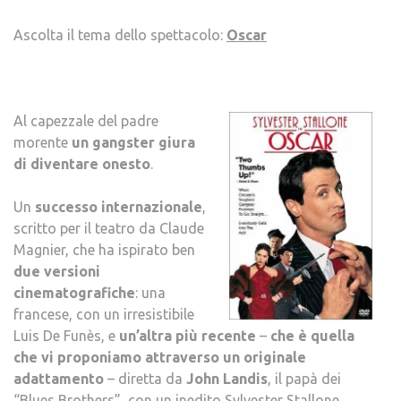
FIGLI
Ascolta il tema dello spettacolo:
Oscar
Al capezzale del padre
morente
un gangster giura
di diventare onesto
.
Un
successo internazionale
,
scritto per il teatro da Claude
Magnier, che ha ispirato ben
due versioni
cinematografiche
: una
francese, con un irresistibile
Luis De Funès, e
un’altra più recente
–
che è quella
che vi proponiamo attraverso un originale
adattamento
– diretta da
John Landis
, il papà dei
“Blues Brothers”, con un inedito Sylvester Stallone.