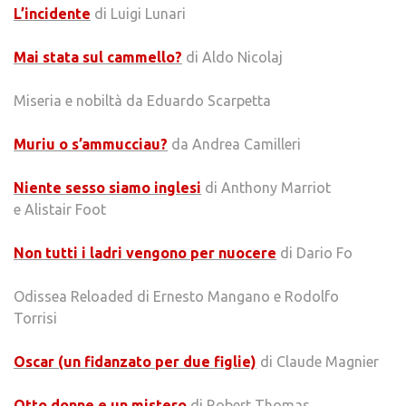
L’incidente
di Luigi Lunari
Mai stata sul cammello?
di Aldo Nicolaj
Miseria e nobiltà da Eduardo Scarpetta
Muriu o s’ammucciau?
da Andrea Camilleri
Niente sesso siamo inglesi
di Anthony Marriot
e Alistair Foot
Non tutti i ladri vengono per nuocere
di Dario Fo
Odissea Reloaded di Ernesto Mangano e Rodolfo
Torrisi
Oscar (un fidanzato per due figlie)
di Claude Magnier
Otto donne e un mistero
di Robert Thomas