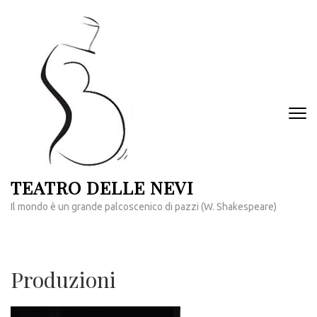
Passa
al
contenuto
(premi
invio)
TEATRO DELLE NEVI
Il mondo è un grande palcoscenico di pazzi (W. Shakespeare)
Produzioni