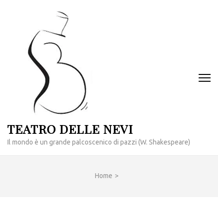
Passa
al
contenuto
(premi
invio)
TEATRO DELLE NEVI
Il mondo è un grande palcoscenico di pazzi (W. Shakespeare)
Home
>