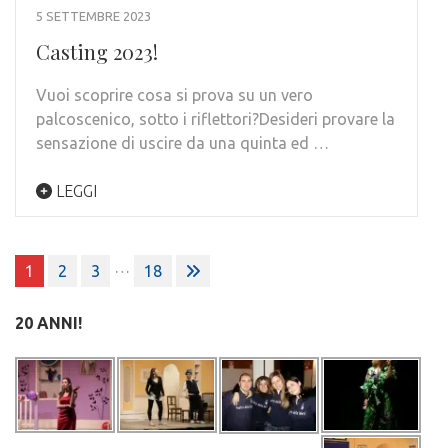
5 SETTEMBRE 2023
Casting 2023!
Vuoi scoprire cosa si prova su un vero
palcoscenico, sotto i riflettori?Desideri provare la
sensazione di uscire da una quinta ed …
LEGGI
Paginazione
…
1
2
3
18
degli
articoli
20 ANNI!