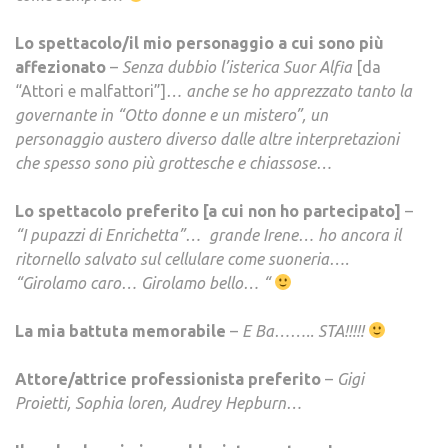
Lo spettacolo/il mio personaggio a cui sono più
affezionato
–
Senza dubbio l’isterica Suor Alfia
[da
“Attori e malfattori”]
… anche se ho apprezzato tanto la
governante in “Otto donne e un mistero”, un
personaggio austero diverso dalle altre interpretazioni
che spesso sono più grottesche e chiassose…
Lo spettacolo preferito [a cui non ho partecipato]
–
“I pupazzi di Enrichetta”… grande Irene… ho ancora il
ritornello salvato sul cellulare come suoneria….
“Girolamo caro… Girolamo bello… “
La mia battuta memorabile
–
E Ba…….. STA!!!!!
Attore/attrice professionista preferito
–
Gigi
Proietti, Sophia loren, Audrey Hepburn…