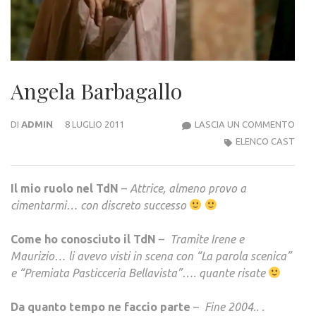
Angela Barbagallo
ANG
DI
ADMIN
8 LUGLIO 2011
LASCIA UN COMMENTO
BAR
ELENCO CAST
Il mio ruolo nel TdN
–
Attrice, almeno provo a
cimentarmi… con discreto successo
Come ho conosciuto il TdN
–
Tramite Irene e
Maurizio… li avevo visti in scena con “La parola scenica”
e “Premiata Pasticceria Bellavista”…. quante risate
Da quanto tempo ne faccio parte
–
Fine 2004.. .