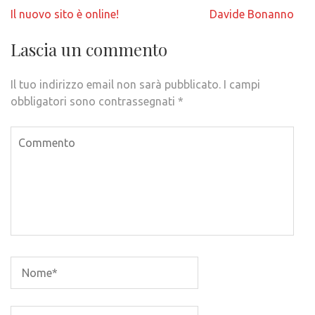
Navigazione
Il nuovo sito è online!
Davide Bonanno
articoli
Lascia un commento
Il tuo indirizzo email non sarà pubblicato.
I campi
obbligatori sono contrassegnati
*