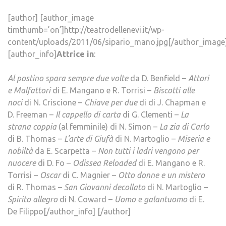
[author] [author_image
timthumb=’on’]http://teatrodellenevi.it/wp-
content/uploads/2011/06/sipario_mano.jpg[/author_image
[author_info]
Attrice in
:
Al postino spara sempre due volte
da D. Benfield –
Attori
e Malfattori
di E. Mangano e R. Torrisi –
Biscotti alle
noci
di N. Criscione –
Chiave per due
di di J. Chapman e
D. Freeman –
Il cappello di carta
di G. Clementi –
La
strana coppia
(al femminile) di N. Simon –
La zia di Carlo
di B. Thomas –
L’arte di Giufà
di N. Martoglio –
Miseria e
nobiltà
da E. Scarpetta –
Non tutti i ladri vengono per
nuocere
di D. Fo –
Odissea Reloaded
di E. Mangano e R.
Torrisi –
Oscar
di C. Magnier –
Otto donne e un mistero
di R. Thomas –
San Giovanni decollato
di N. Martoglio –
Spirito allegro
di N. Coward –
Uomo e galantuomo
di E.
De Filippo[/author_info] [/author]