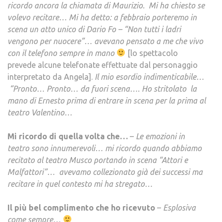
ricordo ancora la chiamata di Maurizio. Mi ha chiesto se
volevo recitare… Mi ha detto: a febbraio porteremo in
scena un atto unico di Dario Fo – “Non tutti i ladri
vengono per nuocere”… avevano pensato a me che vivo
con il telefono sempre in mano
[lo spettacolo
prevede alcune telefonate effettuate dal personaggio
interpretato da Angela].
Il mio esordio indimenticabile…
“Pronto… Pronto… da fuori scena…. Ho stritolato la
mano di Ernesto prima di entrare in scena per la prima al
teatro Valentino…
Mi ricordo di quella volta che…
–
Le emozioni in
teatro sono innumerevoli… mi ricordo quando abbiamo
recitato al teatro Musco portando in scena “Attori e
Malfattori”… avevamo collezionato già dei successi ma
recitare in quel contesto mi ha stregato…
Il più bel complimento che ho ricevuto
–
Esplosiva
come sempre…