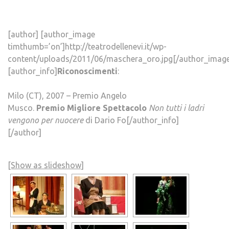
[author] [author_image
timthumb=’on’]http://teatrodellenevi.it/wp-
content/uploads/2011/06/maschera_oro.jpg[/author_image
[author_info]
Riconoscimenti
:
Milo (CT), 2007 – Premio Angelo
Musco.
Premio Migliore Spettacolo
Non tutti i ladri
vengono per nuocere
di Dario Fo[/author_info]
[/author]
[Show as slideshow]