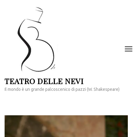
Passa
al
contenuto
(premi
invio)
TEATRO DELLE NEVI
Il mondo è un grande palcoscenico di pazzi (W. Shakespeare)