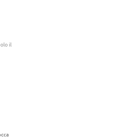
olo il
occa