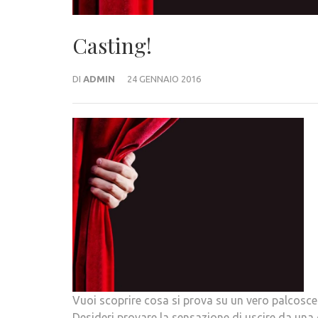
Casting!
DI
ADMIN
24 GENNAIO 2016
Vuoi scoprire cosa si prova su un vero palcosceni
Desideri provare la sensazione di uscire da una q