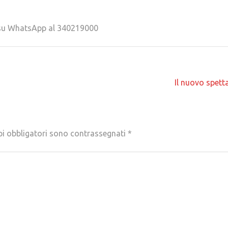
ci su WhatsApp al 340219000
Il nuovo spett
pi obbligatori sono contrassegnati
*