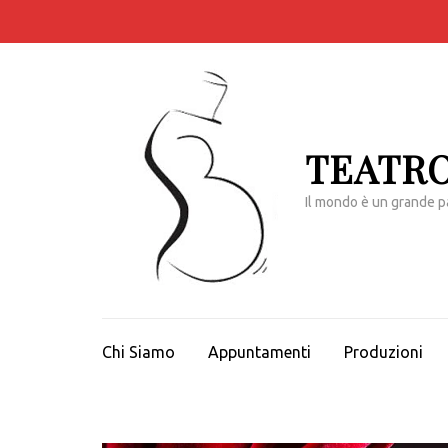
Passa
al
contenuto
(premi
invio)
TEATRO
Il mondo è un grande p
Chi Siamo
Appuntamenti
Produzioni