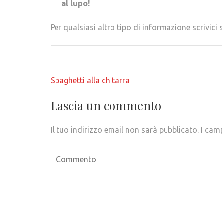
al lupo!
Per qualsiasi altro tipo di informazione scrivi
Navigazione
Spaghetti alla chitarra
articoli
Lascia un commento
Il tuo indirizzo email non sarà pubblicato.
I cam