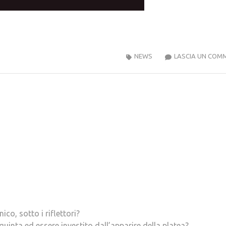
NEWS
LASCIA UN COM
co, sotto i riflettori?
uinta ed essere investito dall’apparire della platea?