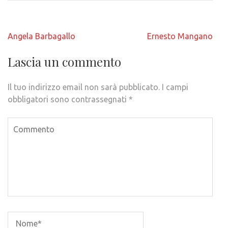
Navigazione
Angela Barbagallo
Ernesto Mangano
articoli
Lascia un commento
Il tuo indirizzo email non sarà pubblicato.
I campi
obbligatori sono contrassegnati
*