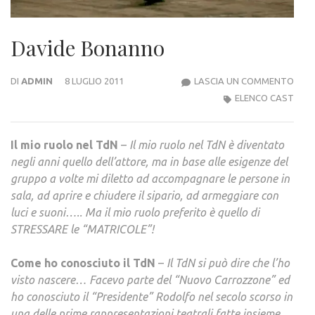
Davide Bonanno
DAVI
DI
ADMIN
8 LUGLIO 2011
LASCIA UN COMMENTO
BON
ELENCO CAST
Il mio ruolo nel TdN
–
Il mio ruolo nel TdN è diventato
negli anni quello dell’attore, ma in base alle esigenze del
gruppo a volte mi diletto ad accompagnare le persone in
sala, ad aprire e chiudere il sipario, ad armeggiare con
luci e suoni….. Ma il mio ruolo preferito è quello di
STRESSARE le “MATRICOLE”!
Come ho conosciuto il TdN
–
Il TdN si può dire che l’ho
visto nascere… Facevo parte del “Nuovo Carrozzone” ed
ho conosciuto il “Presidente” Rodolfo nel secolo scorso in
una delle prime rappresentazioni teatrali fatte insieme