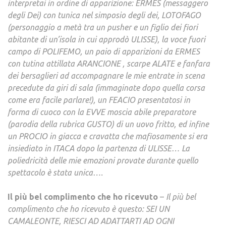
interpretai in ordine di apparizione: ERMES (messaggero
degli Dei) con tunica nel simposio degli dei, LOTOFAGO
(personaggio a metà tra un pusher e un figlio dei fiori
abitante di un’isola in cui approdò ULISSE), la voce fuori
campo di POLIFEMO, un paio di apparizioni da ERMES
con tutina attillata ARANCIONE , scarpe ALATE e fanfara
dei bersaglieri ad accompagnare le mie entrate in scena
precedute da giri di sala (immaginate dopo quella corsa
come era facile parlare!), un FEACIO presentatosi in
forma di cuoco con la EVVE moscia abile preparatore
(parodia della rubrica GUSTO) di un uovo fritto, ed infine
un PROCIO in giacca e cravatta che mafiosamente si era
insiediato in ITACA dopo la partenza di ULISSE… La
poliedricità delle mie emozioni provate durante quello
spettacolo è stata unica….
Il più bel complimento che ho ricevuto
–
Il più bel
complimento che ho ricevuto è questo: SEI UN
CAMALEONTE, RIESCI AD ADATTARTI AD OGNI