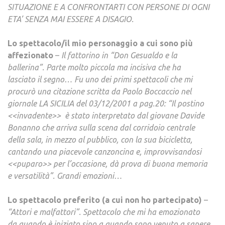
SITUAZIONE E A CONFRONTARTI CON PERSONE DI OGNI
ETA’ SENZA MAI ESSERE A DISAGIO.
Lo spettacolo/il mio personaggio a cui sono più
affezionato
–
Il fattorino in “Don Gesualdo e la
ballerina”. Parte molto piccola ma incisiva che ha
lasciato il segno… Fu uno dei primi spettacoli che mi
procurò una citazione scritta da Paolo Boccaccio nel
giornale LA SICILIA del 03/12/2001 a pag.20: “Il postino
<<invadente>> è stato interpretato dal giovane Davide
Bonanno che arriva sulla scena dal corridoio centrale
della sala, in mezzo al pubblico, con la sua bicicletta,
cantando una piacevole canzoncina e, improvvisandosi
<<puparo>> per l’occasione, dà prova di buona memoria
e versatilità”. Grandi emozioni…
Lo spettacolo preferito (a cui non ho partecipato)
–
“Attori e malfattori”. Spettacolo che mi ha emozionato
da quando è iniziato sino a quando sono venuto a sapere