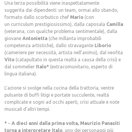
Una terza possibilità viene inaspettatamente
suggerita dai dipendenti: un team, ormai allo sbando,
formato dallo scorbutico chef
Mario
(con
un curriculum prestigiosissimo), dalla caposala
Camilla
(veterana, con qualche problema sentimentale), dalla
giovane
Antonietta
(che millanta improbabili
competenza artistiche), dallo stravagante
Liborio
(cameriere per necessità, artista nell’animo), dal neofita
Vito
(catapultato in questa realtà a causa della crisi) e
dal sommelier
Italo*
(extracomunitario, esperto di
lingua italiana).
L’azione si svolge nella cucina della trattoria, ventre
pulsante di buffi litigi e portate succulente, realtà
complicate e sogni ad occhi aperti, crisi attuale e note
musicali d’altri tempi.
*
–
A dieci anni dalla prima volta, Maurizio Panasiti
torna a interpretare Italo
, uno dei personaggi più