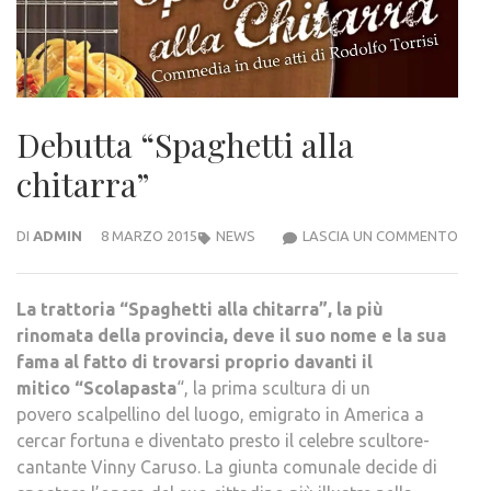
Debutta “Spaghetti alla
chitarra”
DEB
DI
ADMIN
8 MARZO 2015
NEWS
LASCIA UN COMMENTO
“SPA
ALLA
La trattoria “Spaghetti alla chitarra”, la più
CHIT
rinomata della provincia, deve il suo nome e la sua
fama al fatto di trovarsi proprio davanti il
mitico “Scolapasta
“, la prima scultura di un
povero scalpellino del luogo, emigrato in America a
cercar fortuna e diventato presto il celebre scultore-
cantante Vinny Caruso. La giunta comunale decide di