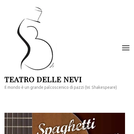
Passa
al
contenuto
(premi
invio)
TEATRO DELLE NEVI
Il mondo è un grande palcoscenico di pazzi (W. Shakespeare)