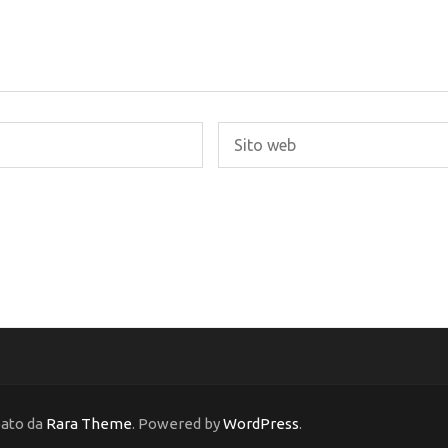
pato da
Rara Theme
. Powered by
WordPress
.