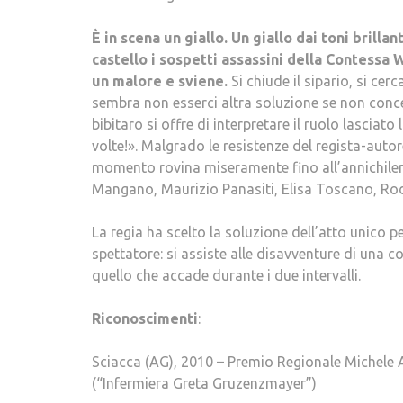
È in scena un giallo. Un giallo dai toni brilla
castello i sospetti assassini della Contessa
un malore e sviene.
Si chiude il sipario, si cer
sembra non esserci altra soluzione se non concede
bibitaro si offre di interpretare il ruolo lasciato
volte!». Malgrado le resistenze del regista-aut
momento rovina miseramente fino all’annichile
Mangano, Maurizio Panasiti, Elisa Toscano, Rod
La regia ha scelto la soluzione dell’atto unico p
spettatore: si assiste alle disavventure di una c
quello che accade durante i due intervalli.
Riconoscimenti
:
Sciacca (AG), 2010 – Premio Regionale Michele
(“Infermiera Greta Gruzenzmayer”)