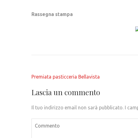
Rassegna stampa
Navigazione
Premiata pasticceria Bellavista
articoli
Lascia un commento
Il tuo indirizzo email non sarà pubblicato.
I cam