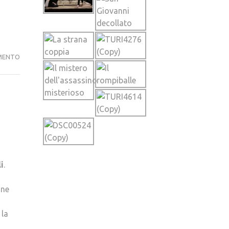
IL
MENTO
MISTERO
DELL’ASSASSINO
MISTERIOSO
i
.
une
 la