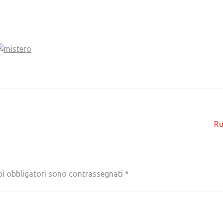
R
pi obbligatori sono contrassegnati
*