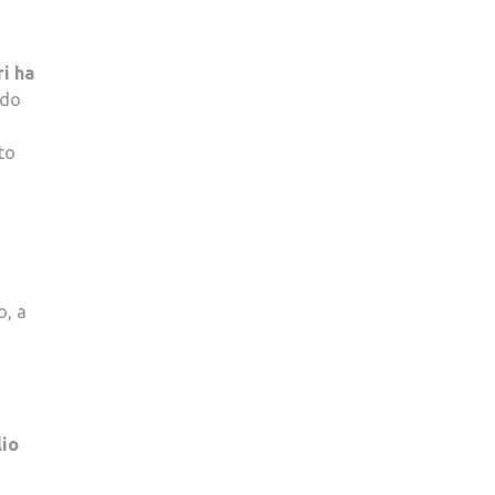
i ha
ndo
nto
o, a
lio