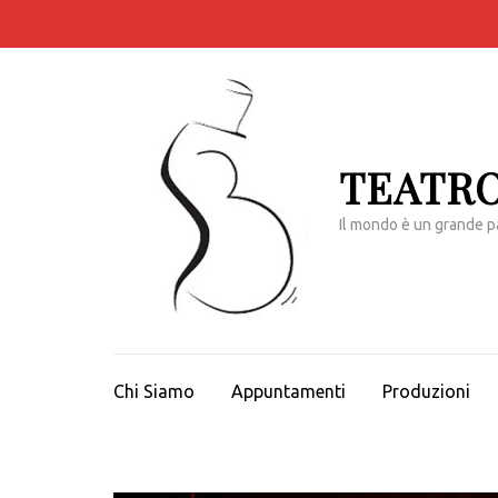
Passa
al
contenuto
(premi
invio)
TEATRO
Il mondo è un grande p
Chi Siamo
Appuntamenti
Produzioni