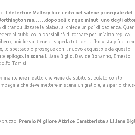
nti. Il detective Mallory ha riunito nel salone principale del
 Worthington ma… …dopo soli cinque minuti uno degli attor
ca di tranquillizzare la platea, si chiede un po’ di pazienza. Qua
re al pubblico la possibilità di tornare per un’altra replica, il
 libero, poiché sostiene di saperla tutta: «… l’ho vista più di ce
ore, lo spettacolo prosegue con il nuovo acquisto e da questo
nte epilogo.
In scena
Liliana Biglio, Davide Bonanno, Ernesto
olfo Torrisi
er mantenere il patto che viene da subito stipulato con lo
ompagnia che deve mettere in scena un giallo e, a sipario chius
 Abruzzo,
Premio Migliore Attrice Caratterista
a
Liliana Big