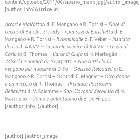
content/uploads/2011/06/sipario_mano.jpg[/author_image
[author_info]
Attrice in
:
Attori e Malfattori
di E. Mangano e R. Torrisi –
Fiore di
cactus
di Barillet e Grédy –
I pupazzi di Enrichetta
di E.
Mangano e R. Torrisi –
Il rompiballe
di F. Veber
– Insalata
di riso
di AA.VV. –
La parola scenica
di AA.VV. –
La zia di
Carlo
di B. Thomas –
L’arte di Giufà
di N. Martoglio –
Miseria e nobiltà
da Scarpetta –
Non tutti i ladri
vengono per nuocere
di D. Fo –
Odissea Reloaded
di E.
Mangano e R. Torrisi –
Oscar
di C. Magnier –
Otto donne
e un mistero
di R. Thomas –
Premiata Pasticceria
Bellavista
di V. Salemme –
San Giovanni decollato
di N.
Martoglio –
Uomo e galantuomo
di E. De Filippo
[/author_info] [/author]
[author] [author_image