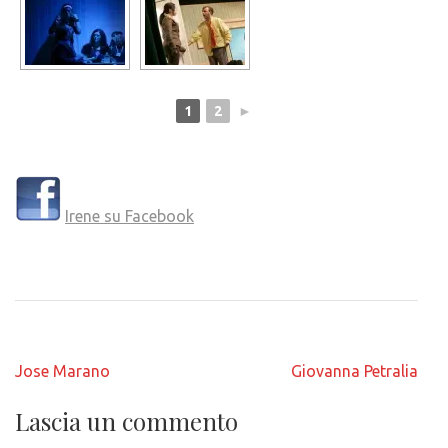
1
2
►
Irene su Facebook
Navigazione
Jose Marano
Giovanna Petralia
articoli
Lascia un commento