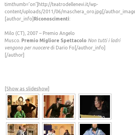
timthumb=’on’]http://teatrodellenevi.it/wp-
content/uploads/2011/06/maschera_oro.jpg[/author_image
[author_info]
Riconoscimenti
:
Milo (CT), 2007 – Premio Angelo
Musco.
Premio Migliore Spettacolo
Non tutti i ladri
vengono per nuocere
di Dario Fo[/author_info]
[/author]
[Show as slideshow]