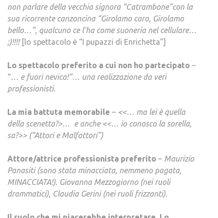
non parlare della vecchia signora “Catrambone”con la
sua ricorrente canzoncina “Girolamo caro, Girolamo
bello…”, qualcuno ce l’ha come suoneria nel cellulare…
;)!!!!
[lo spettacolo è “I pupazzi di Enrichetta”]
Lo spettacolo preferito a cui non ho partecipato
–
“
… e fuori nevica!”… una realizzazione da veri
professionisti.
La mia battuta memorabile
–
<<… ma lei è quella
della scenetta?>… e anche <<… io conosco la sorella,
sa?>> (“Attori e Malfattori”)
Attore/attrice professionista preferito
–
Maurizio
Panasiti (sono stata minacciata, nemmeno pagata,
MINACCIATA!). Giovanna Mezzogiorno (nei ruoli
drammatici), Claudia Gerini (nei ruoli frizzanti).
Il ruolo che mi piacerebbe interpretare. Lo