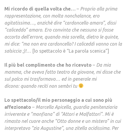
Mi ricordo di quella volta che…
–
Proprio alla prima
rappresentazione, con molta nonchalance, ero
agitatissima…, anzichè dire “cardoncello amaro”, dissi
“caliceddo” amaro. Ero convinta che nessuno si fosse
accorto dell’errore, quando mia sorella, dietro le quinte,
mi dice: “ma non era cardoncello? I caliceddi vanno con la
salsiccia ;)!…
[lo spettacolo è “La parola scenica”]
Il più bel complimento che ho ricevuto
–
Da mia
mamma, che aveva fatto teatro da giovane, mi disse che
sul palco mi trasformavo… ed in generale mi
dicono: quando reciti non sembri tu
Lo spettacolo/il mio personaggio a cui sono più
affezionato
–
Marcella Apicella, guardia penitenziaria
irriverente e “monfiana” di “Attori e Malfattori”. Mi è
rimasto nel cuore anche “Otto donne e un mistero” in cui
interpretavo “zia Augustine”, una zitella acidissima. Per