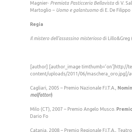
Magnier-
Premiata Pasticceria Bellavista
di V. S
Martoglio –
Uomo e galantuomo
di E. De Filippo
Regia
Il mistero dell’assassino misterioso
di Lillo&Greg 
[author] [author_image timthumb=’on’]http://te
content/uploads/2011/06/maschera_oro.jpg[/au
Cagliari, 2005 – Premio Nazionale F.I.T.A.,
Nomin
malfattori
)
Milo (CT), 2007 – Premio Angelo Musco.
Premio
Dario Fo
Catania, 2008 – Premio Regionale F.I.T.A., Teat