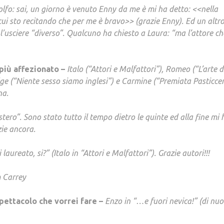
lfo: sai, un giorno è venuto Enny da me è mi ha detto: <<nella
i sto recitando che per me è bravo>> (grazie Enny). Ed un altr
l’usciere “diverso”. Qualcuno ha chiesto a Laura: “ma l’attore ch
 più affezionato –
Italo (“Attori e Malfattori”), Romeo (“L’arte d
dge (“Niente sesso siamo inglesi”) e Carmine (“Premiata Pasticce
na.
ero”. Sono stato tutto il tempo dietro le quinte ed alla fine mi 
zie ancora.
laureato, si?” (Italo in “Attori e Malfattori”). Grazie autori!!!
 Carrey
spettacolo che vorrei fare –
Enzo in “…e fuori nevica!” (di nuo