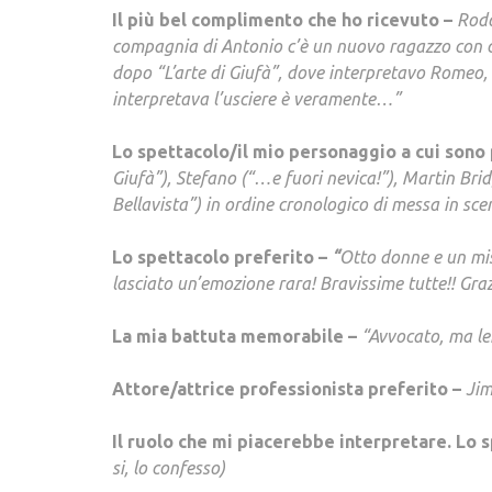
Il più bel complimento che ho ricevuto –
Rodo
compagnia di Antonio c’è un nuovo ragazzo con cu
dopo “L’arte di Giufà”, dove interpretavo Romeo, 
interpretava l’usciere è veramente…”
Lo spettacolo/il mio personaggio a cui sono
Giufà”), Stefano (“…e fuori nevica!”), Martin Bri
Bellavista”) in ordine cronologico di messa in sce
Lo spettacolo preferito –
“
Otto donne e un mist
lasciato un’emozione rara! Bravissime tutte!! Gra
La mia battuta memorabile –
“Avvocato, ma lei 
Attore/attrice professionista preferito –
Jim
Il ruolo che mi piacerebbe interpretare. Lo 
si, lo confesso)