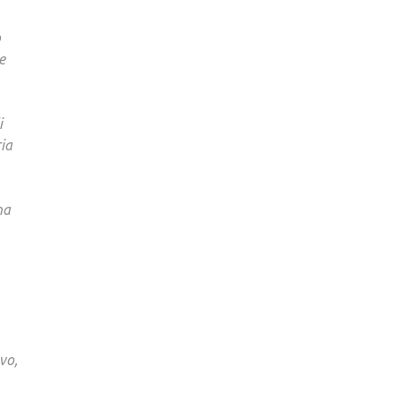
o
e
i
ria
ha
vo,