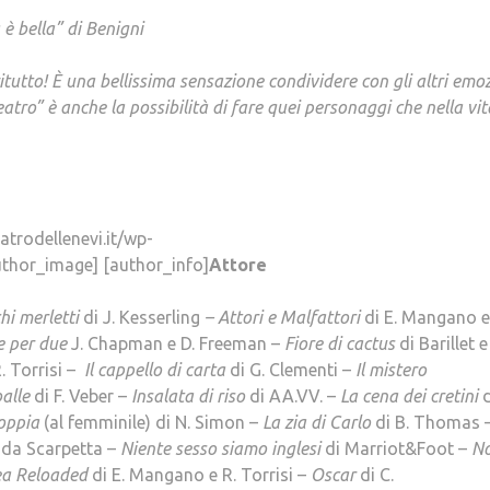
 è bella” di Benigni
tutto! È una bellissima sensazione condividere con gli altri emo
teatro” è anche la possibilità di fare quei personaggi che nella vit
atrodellenevi.it/wp-
thor_image] [author_info]
Attore
hi merletti
di J. Kesserling
– Attori e Malfattori
di E. Mangano e
e per due
J. Chapman e D. Freeman –
Fiore di cactus
di Barillet e
. Torrisi –
Il cappello di carta
di G. Clementi –
Il mistero
balle
di F. Veber –
Insalata di riso
di AA.VV. –
La cena dei cretini
d
oppia
(al femminile) di N. Simon –
La zia di Carlo
di B. Thomas 
da Scarpetta –
Niente sesso siamo inglesi
di Marriot&Foot –
N
ea Reloaded
di E. Mangano e R. Torrisi –
Oscar
di C.