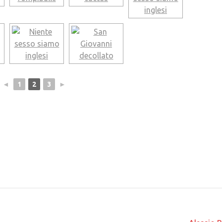
◄
1
2
3
►