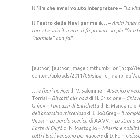
Il film che avrei voluto interpretare –
“
La vita
Il Teatro delle Nevi per me è… –
Amici innanzi
rare che solo il Teatro ti fa provare. In più “fare 
“normale” non fai!
[author] [author_image timthumb=’on’]http://te
content/uploads/2011/06/sipario_mano.jpg[/au
… e fuori nevica!
di V. Salemme
–
Arsenico e vecc
Torrisi –
Biscotti alle noci
di N. Criscione –
Chiav
Grédy –
I pupazzi di Enrichetta
di E. Mangano e R
dell’assassino misterioso
di Lillo&Greg –
Il rompi
Veber –
La parola scenica
di AA.VV. –
La strana c
L’arte di Giufà
di N. Martoglio –
Miseria e nobiltà
tutti i ladri vengono per nuocere
di D. Fo –
Odiss