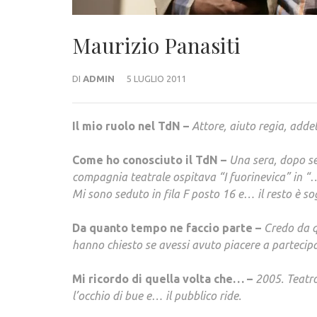
Maurizio Panasiti
DI
ADMIN
5 LUGLIO 2011
Il mio ruolo nel TdN –
Attore, aiuto regia, adde
Come ho conosciuto il TdN –
Una sera, dopo se
compagnia teatrale ospitava “I fuorinevica” in “…
Mi sono seduto in fila F posto 16 e… il resto è so
Da quanto tempo ne faccio parte –
Credo da q
hanno chiesto se avessi avuto piacere a partecipa
Mi ricordo di quella volta che… –
2005. Teatro
l’occhio di bue e… il pubblico ride.