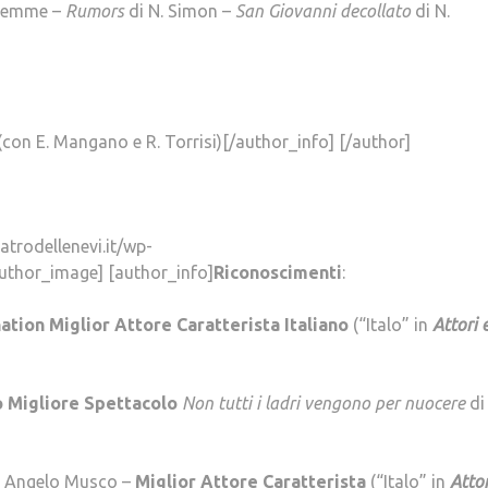
alemme –
Rumors
di N. Simon –
San Giovanni decollato
di N.
(con E. Mangano e R. Torrisi)[/author_info] [/author]
atrodellenevi.it/wp-
thor_image] [author_info]
Riconoscimenti
:
ation
Miglior Attore Caratterista Italiano
(“Italo” in
Attori 
 Migliore Spettacolo
Non tutti i ladri vengono per nuocere
di
ro Angelo Musco –
Miglior Attore Caratterista
(“Italo” in
Attor