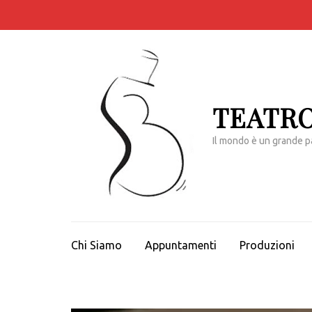
Passa
al
contenuto
(premi
invio)
TEATRO
Il mondo è un grande p
Chi Siamo
Appuntamenti
Produzioni