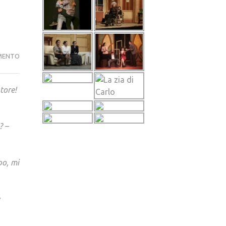
MAURIZIO
MENTO
PANASITI
tore!
? –
po, mi