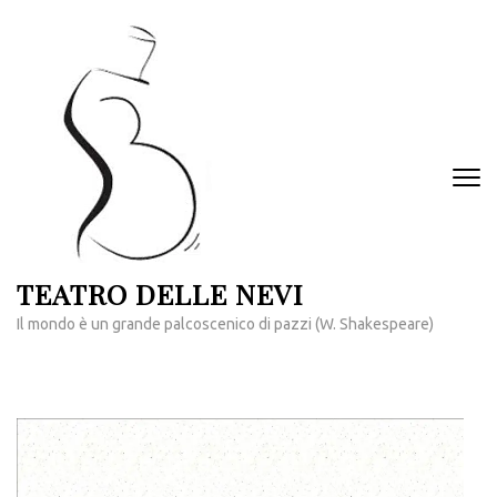
Passa
al
contenuto
(premi
invio)
TEATRO DELLE NEVI
Il mondo è un grande palcoscenico di pazzi (W. Shakespeare)