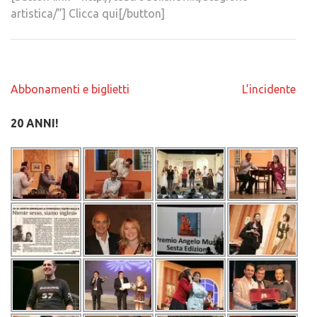
artistica/”] Clicca qui[/button]
Navigazione
Abbonamenti e biglietti
L’incidente
articoli
20 ANNI!