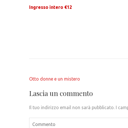
Ingresso intero €12
Navigazione
Otto donne e un mistero
articoli
Lascia un commento
Il tuo indirizzo email non sarà pubblicato.
I cam