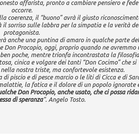
sonesto affarista, pronto a cambiare pensiero e fede
occorre.
lla coerenza, il “buono” avrà il giusto riconosciment
à il sorriso sulle labbra per la simpatia e la verità de
protagonista.
rà anche una puntina di amaro in qualche parte de
me Don Procopio, oggi, proprio quando ne avremmo 
ben poche, mentre trionfa incontrastata la filosofi
osa, cinica e volgare dei tanti “Don Cocimo” che si
nella nostra triste, ma confortevole esistenza.
di piscio e di pesce marcio o le liti di Cicca e di Sar
 malattie, la fatica e il dolore di un popolo ignorate 
qualche Don Procopio, anche usato, che ci possa rida
ssa di speranza
“. Angelo Tosto.