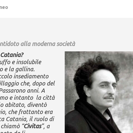
tneo
ntidoto alla moderna società
 Catania?
uffo e insolubile
 e la gallina.
iccolo insediamento
llaggio che, dopo del
 Passarono anni. A
mo e intanto la città
lo abitato, diventò
io, che frattanto era
a Catania, il ruolo di
i chiamò “
Civitas
”, a