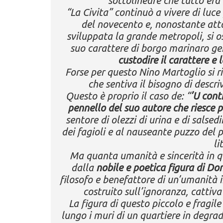
sottolineare che tutto era 
“La Civita” continuò a vivere di luce 
del novecento e, nonostante atto
sviluppata la grande metropoli, si o
suo carattere di borgo marinaro g
custodire il carattere e 
Forse per questo Nino Martoglio si 
che sentiva il bisogno di descri
Questo è proprio il caso de: “
’U cont
pennello del suo autore che riesce pe
sentore di olezzi di urina e di salsed
dei fagioli e al nauseante puzzo del 
li
Ma quanta umanità e sincerità in qu
dalla
nobile e poetica figura di Do
filosofo e benefattore di un’umanità i
costruito sull’ignoranza, cattiva
La figura di questo piccolo e fragil
lungo i muri di un quartiere in degra