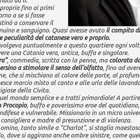
nato da li.
propria fino ai primi
rno a se si fosse
stinò a conservare il
enuino e sanguigno. Quasi avesse avuto
il compito di
le peculiarità del catanese vero e proprio.
rivolgeva puntualmente a questo quartiere ogni vol
vere una Catania vera, antica, buffa e singolare.
ra”
, commedia, scritta con la penna, ma
colorata da
rsino a stimolare il senso dell’olfatto
, fino ad aver
ine, che si mischiano al colore delle porte, al profum
pesce marcio misto al canto e alle urla delle lavanda
tigiose della Civita.
el mondo semplice e a tratti primordiale! A partir
n Procopio
, buffo e poverissimo eroe del quotidiano,
ndifesa e vulnerabile. Missionario in un micro unive
 consigliera e madre di presunzione e di violenza.
e omino, tanto simile a “Charlot”, si staglia maestos
do, dove si aggirano anche ombre sinistre, come que