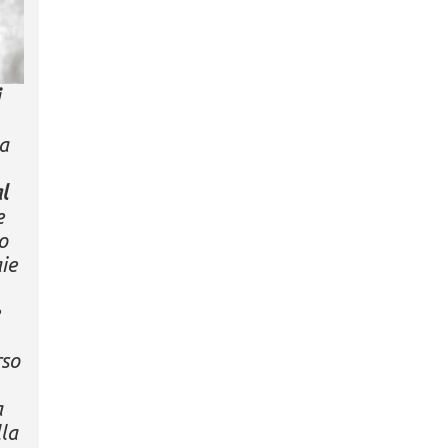
ta
l
e
o
ie
e
rso
a
lla