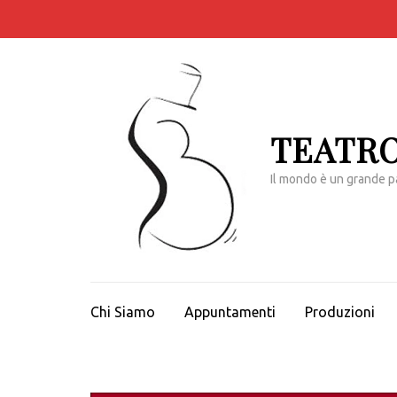
Passa
al
contenuto
(premi
invio)
TEATRO
Il mondo è un grande p
Chi Siamo
Appuntamenti
Produzioni