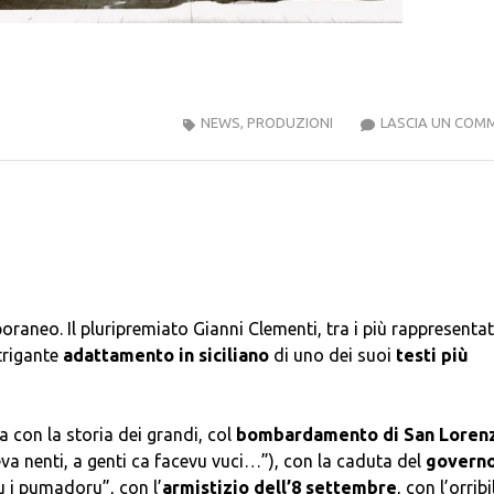
NEWS
,
PRODUZIONI
LASCIA UN COM
raneo. Il pluripremiato Gianni Clementi, tra i più rappresentat
trigante
adattamento in siciliano
di uno dei suoi
testi più
 con la storia dei grandi, col
bombardamento di San Loren
eva nenti, a genti ca facevu vuci…”), con la caduta del
govern
u i pumadoru”, con l’
armistizio dell’8 settembre
, con l’orribi