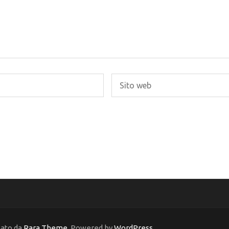
pato da
Rara Theme
. Powered by
WordPress
.