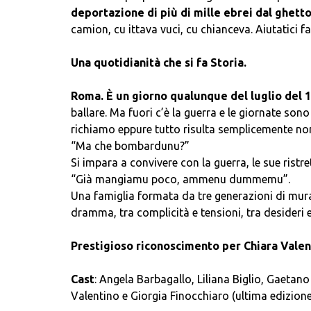
deportazione di più di mille ebrei dal ghett
camion, cu ittava vuci, cu chianceva. Aiutatici f
Una quotidianità che si fa Storia.
Roma. È un giorno qualunque del luglio del 1
ballare. Ma fuori c’è la guerra e le giornate son
richiamo eppure tutto risulta semplicemente nor
“Ma che bombardunu?”
Si impara a convivere con la guerra, le sue ristre
“Già mangiamu poco, ammenu dummemu”.
Una famiglia formata da tre generazioni di murator
dramma, tra complicità e tensioni, tra desideri e 
Prestigioso riconoscimento per Chiara Vale
Cast
: Angela Barbagallo, Liliana Biglio, Gaetan
Valentino e Giorgia Finocchiaro (ultima edizione