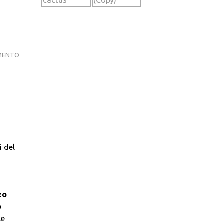
IL
MENTO
CAPPELLO
DI
CARTA
i del
zo
o
le