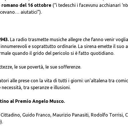
o romano del 16 ottobre
(“i tedeschi i facevunu acchianari ‘nt
acevano… aiutatici”).
943.
La radio trasmette musiche allegre che fanno venir voglia
o innumerevoli e soprattutto ordinarie. La sirena emette il suo 
male quando il grido del pericolo si è fatto quotidiano.
ttezze, le sue povertà, le sue sofferenze.
i alle prese con la vita di tutti i giorni: un’altalena tra comic
necessità, tra speranze e illusioni.
ntino al Premio Angelo Musco.
o Cittadino, Guido Franco, Maurizio Panasiti, Rodolfo Torrisi, 
).