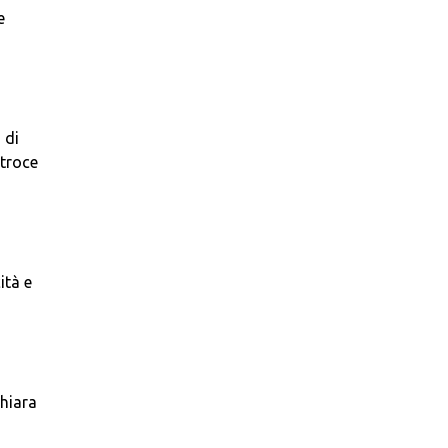
e
 di
atroce
ità e
Chiara