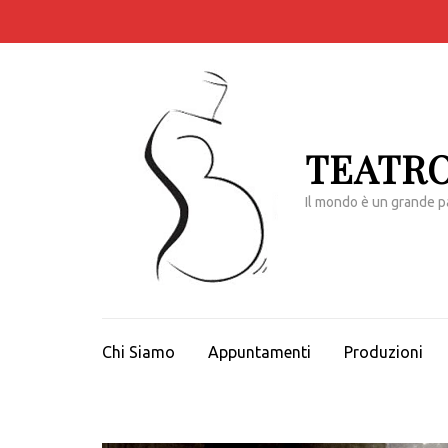
Passa
al
contenuto
(premi
invio)
TEATRO
Il mondo è un grande p
Chi Siamo
Appuntamenti
Produzioni