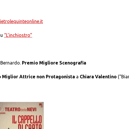
etrolequinteonline.it
su
“L’inchiostro”
i Bernardo.
Premio Migliore Scenografia
 Miglior Attrice non Protagonista
a
Chiara Valentino
(“Bia