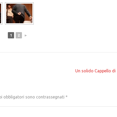
1
2
►
Un solido Cappello di
pi obbligatori sono contrassegnati
*