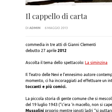
Il cappello di carta
DI
ADMIN
6 MAGGIO 2013
commedia in tre atti di Gianni Clementi
debutto 27 aprile
2012
Ascolta il tema dello spettacolo:
La siminzina
Il Teatro delle Nevi e l’ennesimo autore contempo
momento, ci ha incoraggiati ad effettuare un in
toccanti e più comici.
La piccola storia di gente comune che si mescola
del 19 luglio 1943 (“c’era ‘n macello, non si cap
Mussolini
proprio mentre ignoti ladri “si puttar