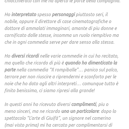
chiacchierato con me ha aperto le porte della compagnia.
Ho
interpretato
spesso
personaggi
piuttosto seri, il
nobile, oppure il direttore di case cinematografiche o
dottore di ammalati immaginari, amante di piu donne e
cornificato dalle stesse, insomma un ruolo riempitivo ma
che in ogni commedia serve per dare senso alla stessa.
Ho
diversi ricordi
nelle varie commedie in cui ho recitato,
ma quello che ricordo di più è
quando ho dimenticato la
parte
nella commedia “Il rompiballe”… panico sul palco,
terrore per non riuscire a riprendermi e sconforto per le
noie che ho dato agli altri interpreti… comunque tutto è
finito benissimo, ci siamo ripresi alla grande!
In questi anni ho ricevuto diversi
complimenti
, piu o
meno sinceri, ma ne ricordo
uno un particolare
: dopo lo
spettacolo “L’arte di Giuifà”, un signore nel camerino
(mai visto prima) mi ha cercato per complimentarsi di