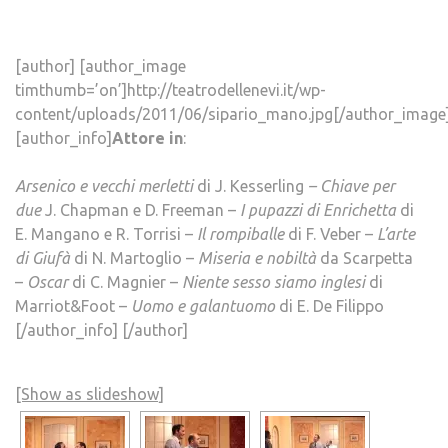
[author] [author_image
timthumb=’on’]http://teatrodellenevi.it/wp-
content/uploads/2011/06/sipario_mano.jpg[/author_image
[author_info]
Attore in
:
Arsenico e vecchi merletti
di J. Kesserling
– Chiave per
due
J. Chapman e D. Freeman –
I pupazzi di Enrichetta
di
E. Mangano e R. Torrisi –
Il rompiballe
di F. Veber –
L’arte
di Giufà
di N. Martoglio –
Miseria e nobiltà
da Scarpetta
–
Oscar
di C. Magnier –
Niente sesso siamo inglesi
di
Marriot&Foot –
Uomo e galantuomo
di E. De Filippo
[/author_info] [/author]
[Show as slideshow]