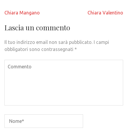
Navigazione
Chiara Mangano
Chiara Valentino
articoli
Lascia un commento
Il tuo indirizzo email non sarà pubblicato.
I campi
obbligatori sono contrassegnati
*