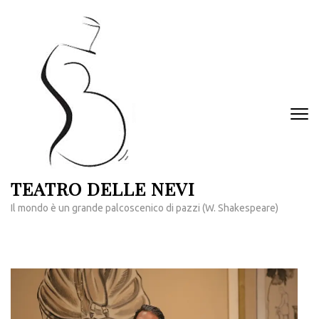
Passa
al
contenuto
(premi
invio)
TEATRO DELLE NEVI
Il mondo è un grande palcoscenico di pazzi (W. Shakespeare)